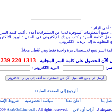
/ أخي الزائر :
جميع ألمعلومات ألمتوفرة لدينا عن المشترك/ة أعلاه , أكتب كلمة السر
حقل "كلمة السر" وأكتب بريدك الإلكتروني في الحقل "البريد الالكترون
 المعلومات إلى بريدك الالكتروني.
مة السر تنفع للإستعمال مرة واحدة فقط وهي تُعْطَى مجاناً.
 239 220 1313
 ألآن للحصول على كلمة السر المجانية
سر:
البريد الالكتروني:
ألرجوع إلى الصفحة السابقة
تصل بنا
أعلن معنا
سياسة الخصوصية
شروط الإست
ع الحقوق محفوظة لـ -
أراب أون لاين
ArabOnLine.co.il
2009