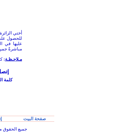
أختي الزائرة 
للحصول على 
عليها في ال
مباشرةً جميع
مـلاحـظـة
:
كل
إتصل
كلمة ال
صفحة البيت
إ
, All rights reserved. جمي