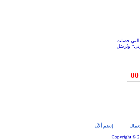
 التي حصلت
ي" وتُرسَل
00
عمال
إنضم ألآن
Copyright © 