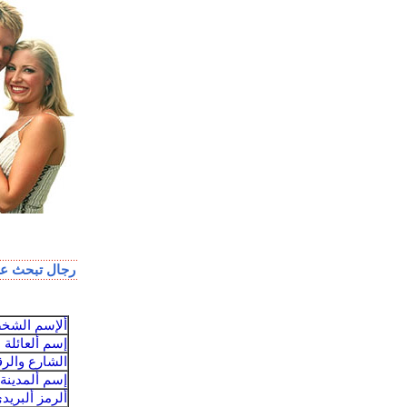
رجال تبحث عن
ألإسم الش
إسم ألعائلة
الشارع والر
إسم ألمدينة
ألرمز ألبريد