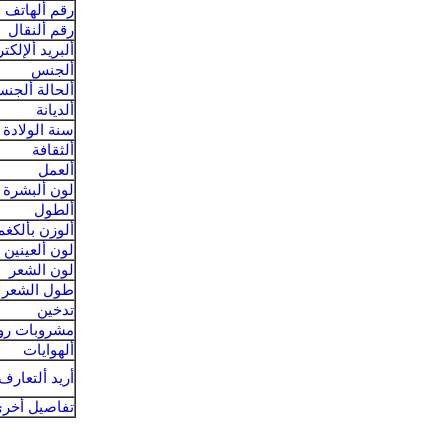
رقم ألهاتف
رقم ألنقال
ألبريد ألإلكت
ألجنس
ألحالة ألجنس
ألديانة
سنة الولادة
ألثقافة
ألعمل
لون ألبشرة
ألطول
ألوزن بألكغم
لون ألعينين
لون الشعر
طول الشعر
تدخين
مشروبات رو
ألهوايات
أريد ألتعار
تفاصيل أخر